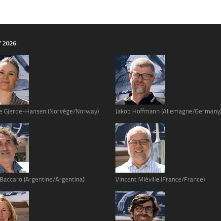
Y 2026
e Gjerde-Hansen (Norvège/Norway)
Jakob Hoffmann (Allemagne/Germany
 Baccaro (Argentine/Argentina)
Vincent Miéville (France/France)