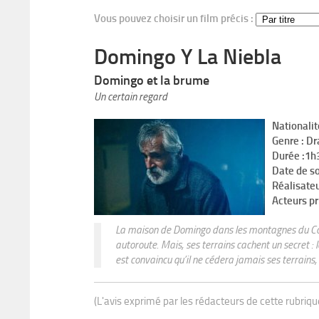
Vous pouvez choisir un film précis :
Domingo Y La Niebla
Domingo et la brume
Un certain regard
Nationalit
Genre : D
Durée :1h
Date de s
Réalisateu
Acteurs pr
La maison de Domingo dans les montagnes du Costa
autoroute. Mais, ses terrains cachent un secret 
est convaincu qu’il ne cédera jamais ses terrains, 
(L'avis exprimé par les rédacteurs de cette rubriq