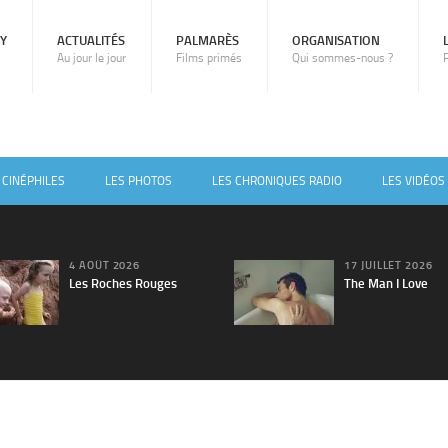
RY
ACTUALITÉS
PALMARÈS
ORGANISATION
Au jour le jour
Films primés
Qui sommes-nous ?
 CINÉPHILES
LES PHOTOS
LES CHRONIQUES RADIO
LES VIDÉOS
4 AOÛT 2026
17 JUILLET 2026
Les Roches Rouges
The Man I Love