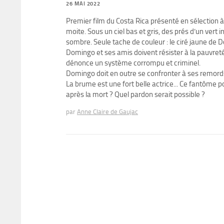
26 MAI 2022
Premier film du Costa Rica présenté en sélection
moite. Sous un ciel bas et gris, des prés d’un vert 
sombre. Seule tache de couleur : le ciré jaune de 
Domingo et ses amis doivent résister à la pauvreté, 
dénonce un système corrompu et criminel.
Domingo doit en outre se confronter à ses remords
La brume est une fort belle actrice... Ce fantôme 
après la mort ? Quel pardon serait possible ?
par
Anne Claire de Gaujac