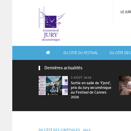
LE JU
DU CÔTÉ DU FESTIVAL
DU CÔTÉ DES
Dernières actualités
5 AOÛT 2026
Sortie en salle de ’Fjord’,
prix du Jury œcuménique
au Festival de Cannes
2026
DU CÔTÉ DES CINÉPHILES
2022