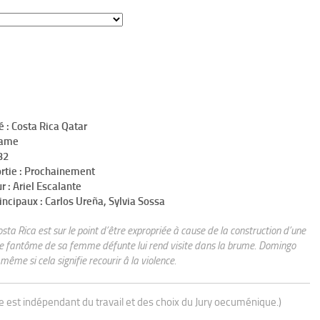
é : Costa Rica Qatar
rame
32
ortie : Prochainement
r : Ariel Escalante
incipaux : Carlos Ureña, Sylvia Sossa
 Rica est sur le point d’être expropriée à cause de la construction d’une
: le fantôme de sa femme défunte lui rend visite dans la brume. Domingo
même si cela signifie recourir â la violence.
ue est indépendant du travail et des choix du Jury oecuménique.)