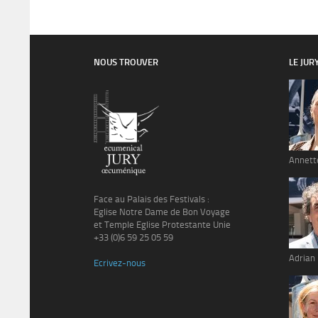
NOUS TROUVER
LE JUR
Annett
Face au Palais des Festivals :
Eglise Notre Dame de Bon Voyage
et Temple Eglise Protestante Unie
+33 (0)6 59 25 05 59
Adrian
Ecrivez-nous