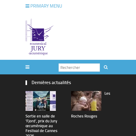
PRIMARY MENU
Dernières actualités
Les
Sortie en salle de
Roches Rouges
The Man I 
’Fjord’, prix du Jury
œcuménique au
Festival de Cannes
2026