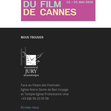
NOUS TROUVER
Face au Palais des Festivals :
Eglise Notre Dame de Bon Voyage
et Temple Eglise Protestante Unie
+33 (0)6 59 25 05 59
Ecrivez-nous