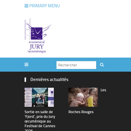
PRIMARY MENU
Dernières actualités
Les
Sortie en salle de
Roches Rouges
The Man I 
’Fjord’, prix du Jury
œcuménique au
Festival de Cannes
2026