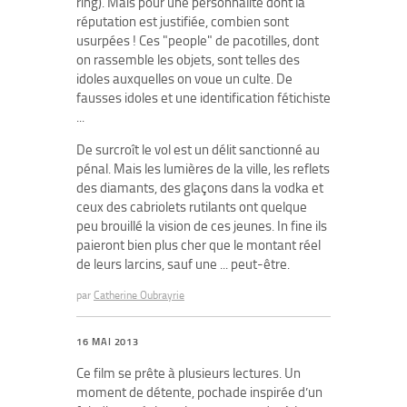
ring). Mais pour une personnalité dont la
réputation est justifiée, combien sont
usurpées ! Ces "people" de pacotilles, dont
on rassemble les objets, sont telles des
idoles auxquelles on voue un culte. De
fausses idoles et une identification fétichiste
...
De surcroît le vol est un délit sanctionné au
pénal. Mais les lumières de la ville, les reflets
des diamants, des glaçons dans la vodka et
ceux des cabriolets rutilants ont quelque
peu brouillé la vision de ces jeunes. In fine ils
paieront bien plus cher que le montant réel
de leurs larcins, sauf une ... peut-être.
par
Catherine Oubrayrie
16 MAI 2013
Ce film se prête à plusieurs lectures. Un
moment de détente, pochade inspirée d’un