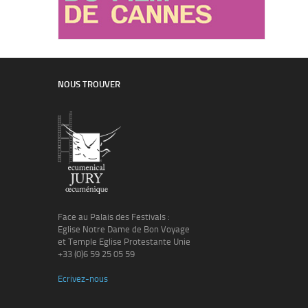
NOUS TROUVER
Face au Palais des Festivals :
Eglise Notre Dame de Bon Voyage
et Temple Eglise Protestante Unie
+33 (0)6 59 25 05 59
Ecrivez-nous