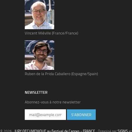
Vincent Miéville (France/France)
Ruben de la Prida Caballero (Espagne/Spain)
NEWSLETTER
Abonnez-vous à notre newsletter
S'ABONNER
© 2026 ·
JURY OECUMENIQUE au Festival de Cannes - FRANCE
· Organisé par
SIGNIS
et