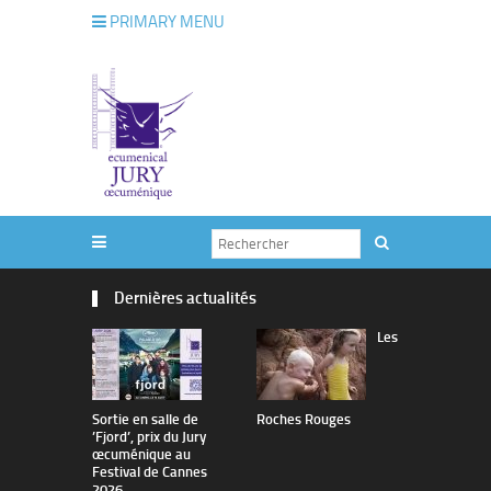
PRIMARY MENU
Dernières actualités
Les
Sortie en salle de
Roches Rouges
The Man I 
’Fjord’, prix du Jury
œcuménique au
Festival de Cannes
2026