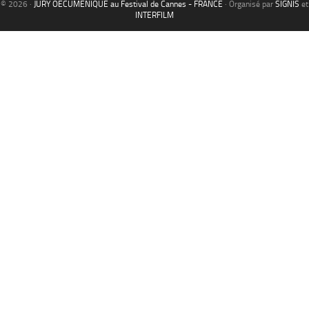
© 2026 ·
JURY OECUMENIQUE au Festival de Cannes - FRANCE
· Organisé par
SIGNIS
et
INTERFILM