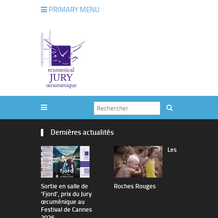
PRIMARY MENU
Dernières actualités
Les
Sortie en salle de
Roches Rouges
The Man I 
’Fjord’, prix du Jury
œcuménique au
Festival de Cannes
2026