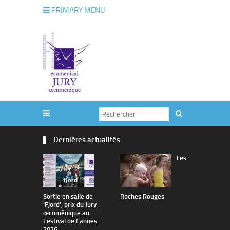
PRIMARY MENU
Dernières actualités
Les
Sortie en salle de
Roches Rouges
The Man I 
’Fjord’, prix du Jury
œcuménique au
Festival de Cannes
2026