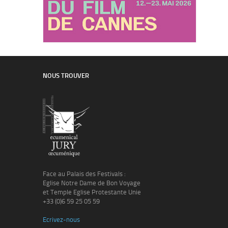
NOUS TROUVER
Face au Palais des Festivals :
Eglise Notre Dame de Bon Voyage
et Temple Eglise Protestante Unie
+33 (0)6 59 25 05 59
Ecrivez-nous