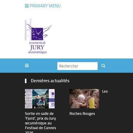
PRIMARY MENU
Dernières actualités
Les
Sortie en salle de
Roches Rouges
The Man I 
’Fjord’, prix du Jury
œcuménique au
Festival de Cannes
2026