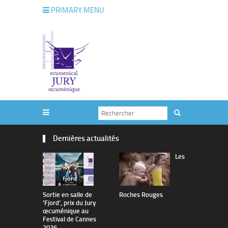
PRIMARY MENU
Dernières actualités
Les
Sortie en salle de
Roches Rouges
The Man I 
’Fjord’, prix du Jury
œcuménique au
Festival de Cannes
2026