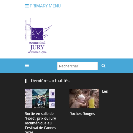
PRIMARY MENU
Dernières actualités
Les
Sortie en salle de
Roches Rouges
The Man I 
’Fjord’, prix du Jury
œcuménique au
Festival de Cannes
2026