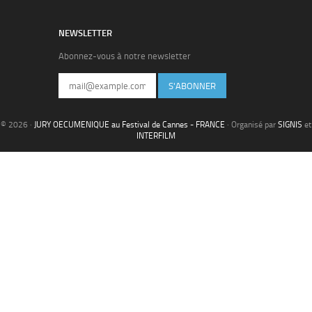
NEWSLETTER
Abonnez-vous à notre newsletter
S'ABONNER
© 2026 ·
JURY OECUMENIQUE au Festival de Cannes - FRANCE
· Organisé par
SIGNIS
et
INTERFILM