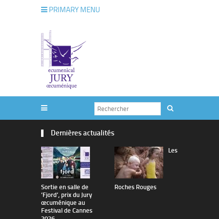
PRIMARY MENU
Dernières actualités
Les
Sortie en salle de
Roches Rouges
The Man I 
’Fjord’, prix du Jury
œcuménique au
Festival de Cannes
2026