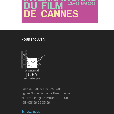
NOUS TROUVER
Face au Palais des Festivals :
Eglise Notre Dame de Bon Voyage
et Temple Eglise Protestante Unie
+33 (0)6 59 25 05 59
Ecrivez-nous