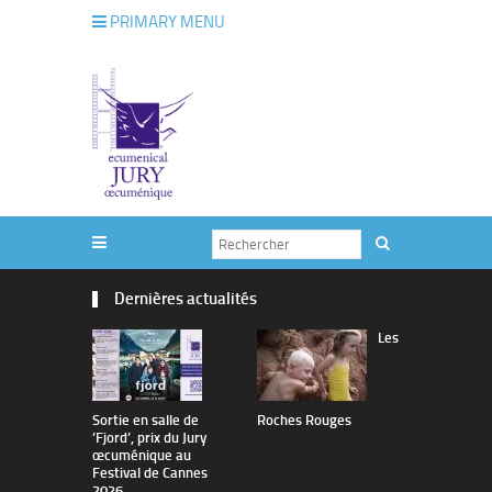
PRIMARY MENU
Dernières actualités
Les
Sortie en salle de
Roches Rouges
The Man I 
’Fjord’, prix du Jury
œcuménique au
Festival de Cannes
2026