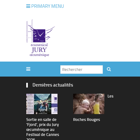
PRIMARY MENU
Dernières actualités
Les
Sortie en salle de
Roches Rouges
The Man I 
’Fjord’, prix du Jury
œcuménique au
Festival de Cannes
2026