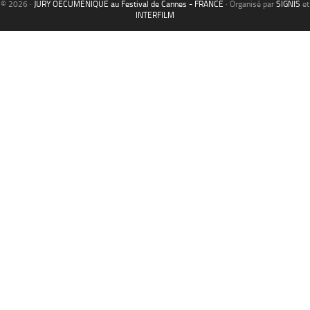
© 2026 ·
JURY OECUMENIQUE au Festival de Cannes - FRANCE
· Organisé par
SIGNIS
et
INTERFILM