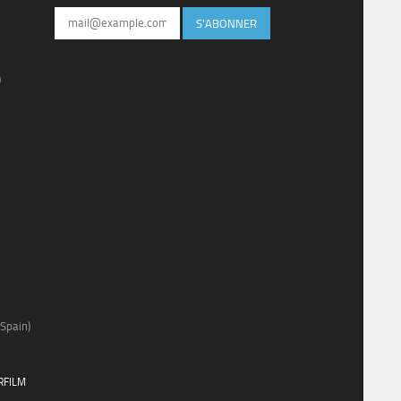
S'ABONNER
)
Spain)
RFILM