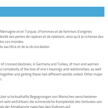
en Allemagne et en Turquie, d’hommes et de femmes d’origines
exité des pertes de repères et de relations, ainsi qu’à la richesse des
ntre ces mondes.
 sacrifice et de la réconciliation.
ory of crossed destinies, in Germany and Turkey, of men and women
ful complexity of the loss of one’s bearings and relationships, as well
g together and getting these two different worlds united. Other major
n.
se über schicksalhafte Begegnungen von Menschen verschiedener
iert sehr einfühlsam die schmerzliche Komplexität des Verlustes von
ge der Annäherung zwischen den Kulturen auf.