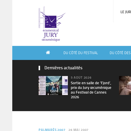
LE JU
DU CÔTÉ DU FESTIVAL
DU CÔTÉ DES
Dernières actualités
5 AOÛT 2026
Sortie en salle de ’Fjord’,
prix du Jury œcuménique
au Festival de Cannes
2026
PALMARÈS 2007
26 MAI 2007