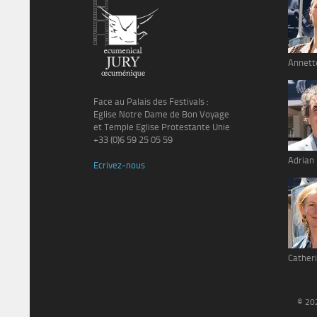
Annett
Face au Palais des Festivals :
Eglise Notre Dame de Bon Voyage
et Temple Eglise Protestante Unie
+33 (0)6 59 25 05 59
Adrian
Ecrivez-nous
Catheri
© 20