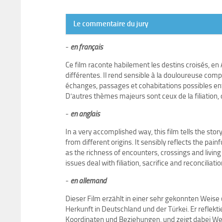
Le commentaire du jury
-
en français
Ce film raconte habilement les destins croisés, 
différentes. Il rend sensible à la douloureuse compl
échanges, passages et cohabitations possibles e
D’autres thèmes majeurs sont ceux de la filiation, du
-
en anglais
In a very accomplished way, this film tells the st
from different origins. It sensibly reflects the pain
as the richness of encounters, crossings and livin
issues deal with filiation, sacrifice and reconciliatio
-
en allemand
Dieser Film erzählt in einer sehr gekonnten Wei
Herkunft in Deutschland und der Türkei. Er reflekt
Koordinaten und Beziehungen, und zeigt dabei We