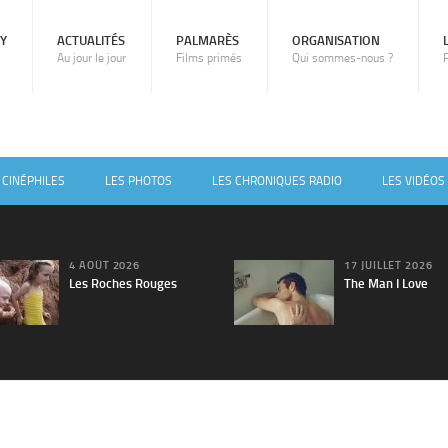
RY
ACTUALITÉS
PALMARÈS
ORGANISATION
Au jour le jour
Films primés
Qui sommes-nous ?
 CINÉPHILES
LES PHOTOS
LES CHRONIQUES RADIO
LES VIDÉOS
4 AOÛT 2026
17 JUILLET 2026
Les Roches Rouges
The Man I Love