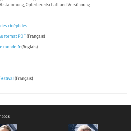
r Abstammung, Opferbereitschaft und Versöhnung.
é des cinéphiles
 au format PDF
(Français)
Le monde.fr
(Anglais)
Festival
(Français)
Y 2026