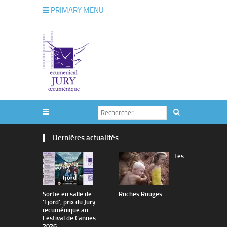
PRIMARY MENU
Dernières actualités
Les
Sortie en salle de
Roches Rouges
The Man I 
’Fjord’, prix du Jury
œcuménique au
Festival de Cannes
2026