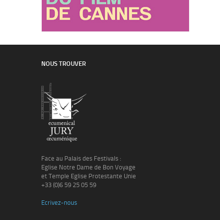
NOUS TROUVER
Face au Palais des Festivals :
Eglise Notre Dame de Bon Voyage
et Temple Eglise Protestante Unie
+33 (0)6 59 25 05 59
Ecrivez-nous