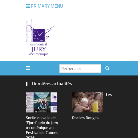
PRIMARY MENU
Dernières actualités
Les
Sortie en salle de
Roches Rouges
The Man I 
’Fjord’, prix du Jury
œcuménique au
Festival de Cannes
2026