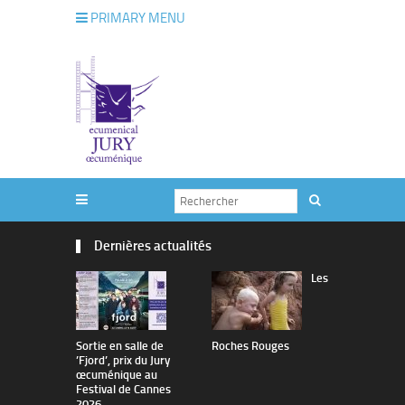
PRIMARY MENU
Dernières actualités
Les
Sortie en salle de
Roches Rouges
The Man I 
’Fjord’, prix du Jury
œcuménique au
Festival de Cannes
2026