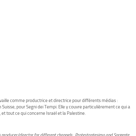
ravaille comme productrice et directrice pour différents médias :
n Suisse, pour Segni dei Tempi. Elle y couvre particulièrement ce qui a
 et tout ce qui concerne Israël et la Palestine.
as producer/director for different channels : Protestantesimo and Sorgente