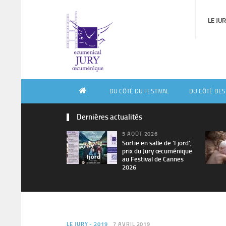
LE JU
DU CÔTÉ DU FESTIVAL
DU CÔTÉ DES
Dernières actualités
5 AOÛT 2026
Sortie en salle de ’Fjord’,
prix du Jury œcuménique
au Festival de Cannes
2026
LE JURY - 2019
7 AVRIL 2019