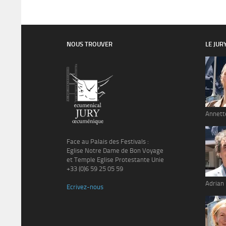
NOUS TROUVER
LE JUR
Annett
Face au Palais des Festivals :
Eglise Notre Dame de Bon Voyage
et Temple Eglise Protestante Unie
+33 (0)6 59 25 05 59
Adrian
Ecrivez-nous