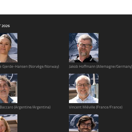
Y 2026
e Gjerde-Hansen (Norvège/Norway)
Jakob Hoffmann (Allemagne/Germany
 Baccaro (Argentine/Argentina)
Vincent Miéville (France/France)