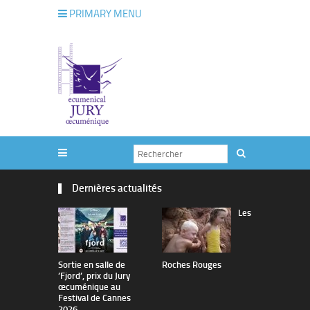
PRIMARY MENU
Dernières actualités
Les
Sortie en salle de
Roches Rouges
The Man I 
’Fjord’, prix du Jury
œcuménique au
Festival de Cannes
2026