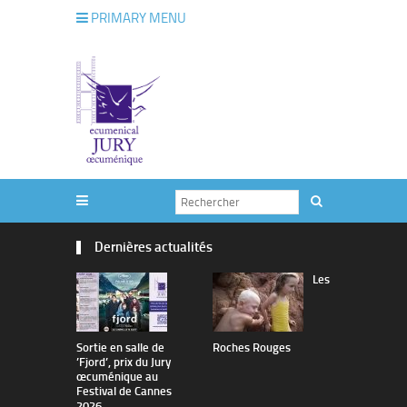
PRIMARY MENU
Dernières actualités
Les
Sortie en salle de
Roches Rouges
The Man I 
’Fjord’, prix du Jury
œcuménique au
Festival de Cannes
2026