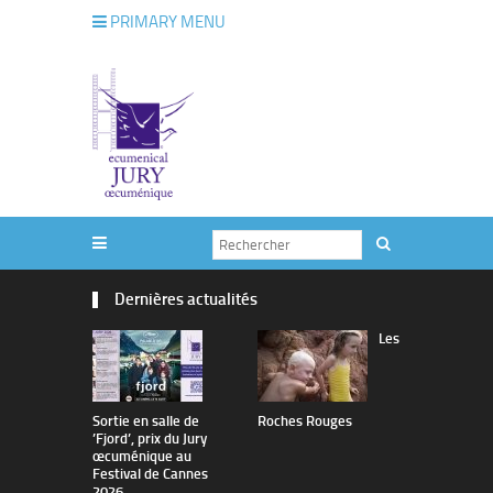
PRIMARY MENU
Dernières actualités
Les
Sortie en salle de
Roches Rouges
The Man I 
’Fjord’, prix du Jury
œcuménique au
Festival de Cannes
2026