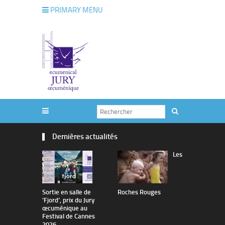
PRIMARY MENU
Dernières actualités
Les
Sortie en salle de
Roches Rouges
The Man I 
’Fjord’, prix du Jury
œcuménique au
Festival de Cannes
2026