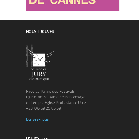
NOUS TROUVER
Face au Palais des Festivals :
Eglise Notre Dame de Bon Voyage
et Temple Eglise Protestante Unie
+33 (0)6 59 25 05 59
Ecrivez-nous
LE JURY 2026