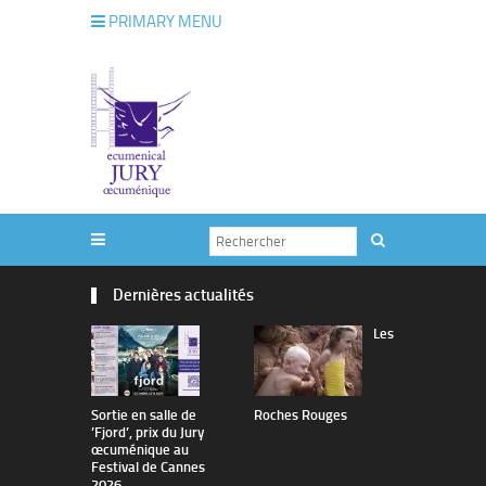
PRIMARY MENU
Dernières actualités
Les
Sortie en salle de
Roches Rouges
The Man I 
’Fjord’, prix du Jury
œcuménique au
Festival de Cannes
2026