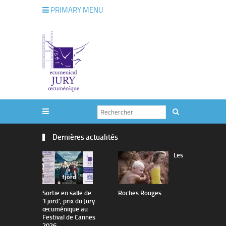
PRIMARY MENU
Dernières actualités
Les
Sortie en salle de
Roches Rouges
The Man I 
’Fjord’, prix du Jury
œcuménique au
Festival de Cannes
2026