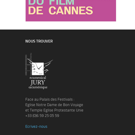
NOUS TROUVER
Face au Palais des Festivals :
Eglise Notre Dame de Bon Voyage
et Temple Eglise Protestante Unie
+33 (0)6 59 25 05 59
Ecrivez-nous