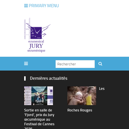
PRIMARY MENU
Dernières actualités
Les
Sortie en salle de
Roches Rouges
The Man I 
’Fjord’, prix du Jury
œcuménique au
Festival de Cannes
2026