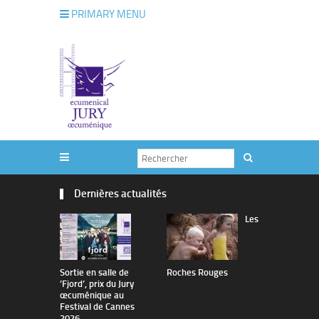
PRIMARY MENU
Dernières actualités
Les
Sortie en salle de
Roches Rouges
The Man I 
’Fjord’, prix du Jury
œcuménique au
Festival de Cannes
2026