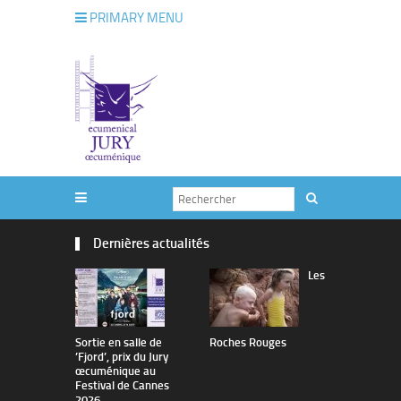
PRIMARY MENU
Dernières actualités
Les
Sortie en salle de
Roches Rouges
The Man I 
’Fjord’, prix du Jury
œcuménique au
Festival de Cannes
2026