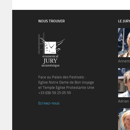
NOUS TROUVER
LE JUR
Annett
Face au Palais des Festivals :
Eglise Notre Dame de Bon Voyage
et Temple Eglise Protestante Unie
+33 (0)6 59 25 05 59
Adrian
Ecrivez-nous