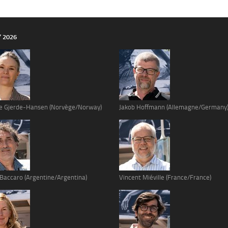
Y 2026
e Gjerde-Hansen (Norvège/Norway)
Jakob Hoffmann (Allemagne/Germany
 Baccaro (Argentine/Argentina)
Vincent Miéville (France/France)