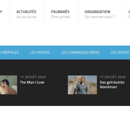
RY
ACTUALITÉS
PALMARÈS
ORGANISATION
Au jour le jour
Films primés
Qui sommes-nous ?
 CINÉPHILES
LES PHOTOS
LES CHRONIQUES RADIO
LES VIDÉOS
17 JUILLET 2026
17 JUILLET 2026
The Man I Love
Das geträumte
Abenteuer