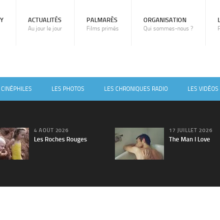
RY
ACTUALITÉS
PALMARÈS
ORGANISATION
Au jour le jour
Films primés
Qui sommes-nous ?
 CINÉPHILES
LES PHOTOS
LES CHRONIQUES RADIO
LES VIDÉOS
4 AOÛT 2026
17 JUILLET 2026
Les Roches Rouges
The Man I Love