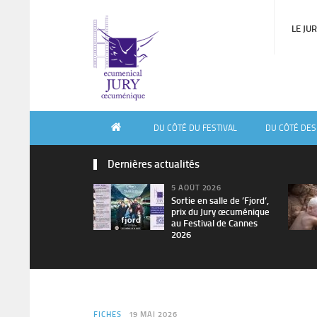
LE JU
DU CÔTÉ DU FESTIVAL
DU CÔTÉ DES
Dernières actualités
5 AOÛT 2026
Sortie en salle de ’Fjord’,
prix du Jury œcuménique
au Festival de Cannes
2026
FICHES
19 MAI 2026