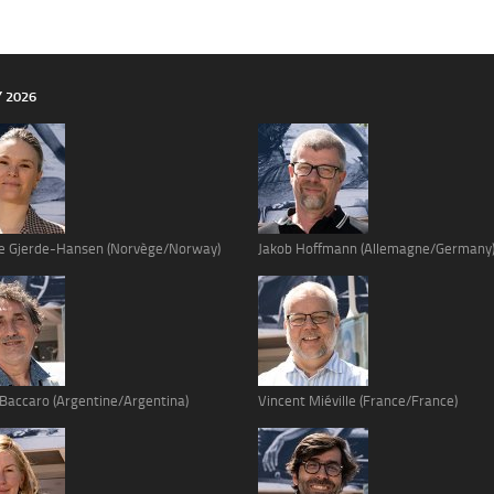
Y 2026
e Gjerde-Hansen (Norvège/Norway)
Jakob Hoffmann (Allemagne/Germany
 Baccaro (Argentine/Argentina)
Vincent Miéville (France/France)