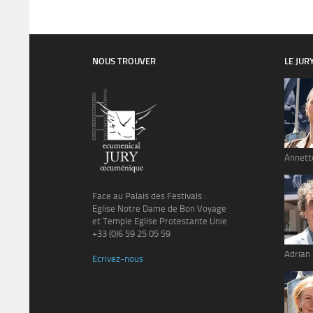
NOUS TROUVER
LE JUR
Annett
Face au Palais des Festivals :
Eglise Notre Dame de Bon Voyage
et Temple Eglise Protestante Unie
+33 (0)6 59 25 05 59
Adrian
Ecrivez-nous