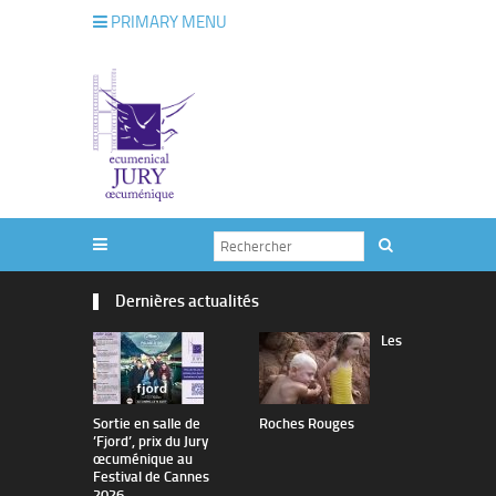
PRIMARY MENU
Dernières actualités
Les
Sortie en salle de
Roches Rouges
The Man I 
’Fjord’, prix du Jury
œcuménique au
Festival de Cannes
2026