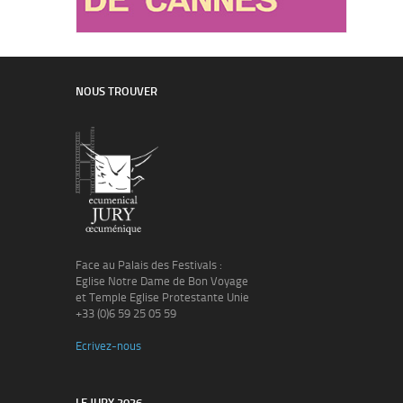
NOUS TROUVER
Face au Palais des Festivals :
Eglise Notre Dame de Bon Voyage
et Temple Eglise Protestante Unie
+33 (0)6 59 25 05 59
Ecrivez-nous
LE JURY 2026