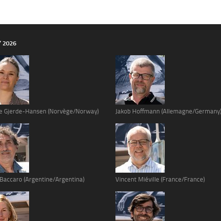
Y 2026
e Gjerde-Hansen (Norvège/Norway)
Jakob Hoffmann (Allemagne/Germany
 Baccaro (Argentine/Argentina)
Vincent Miéville (France/France)