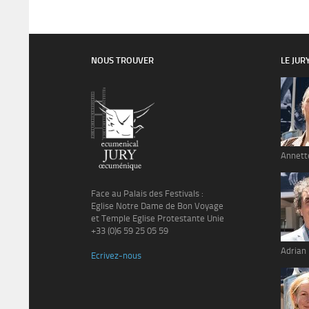
NOUS TROUVER
LE JUR
Annett
Face au Palais des Festivals :
Eglise Notre Dame de Bon Voyage
et Temple Eglise Protestante Unie
+33 (0)6 59 25 05 59
Adrian
Ecrivez-nous