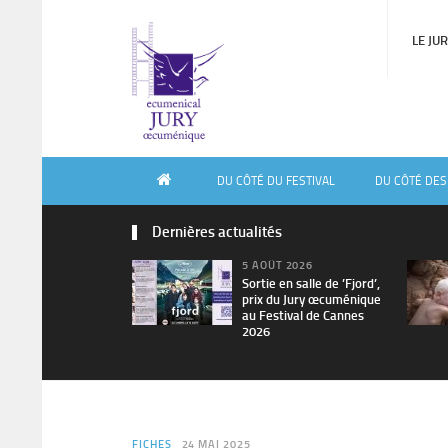
LE JU
DU CÔTÉ DU FESTIVAL
DU CÔTÉ DES
Dernières actualités
5 AOÛT 2026
Sortie en salle de ’Fjord’,
prix du Jury œcuménique
au Festival de Cannes
2026
FICHES
24 MAI 2025