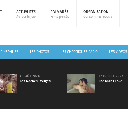
RY
ACTUALITÉS
PALMARÈS
ORGANISATION
Au jour le jour
Films primés
Qui sommes-nous ?
 CINÉPHILES
LES PHOTOS
LES CHRONIQUES RADIO
LES VIDÉOS
4 AOÛT 2026
17 JUILLET 2026
Les Roches Rouges
The Man I Love