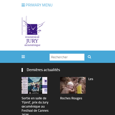
PRIMARY MENU
Dernières actualités
Les
Sortie en salle de
Roches Rouges
The Man I 
’Fjord’, prix du Jury
œcuménique au
Festival de Cannes
2026