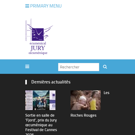
PRIMARY MENU
Dernières actualités
Les
Sortie en salle de
Roches Rouges
The Man I 
’Fjord’, prix du Jury
œcuménique au
Festival de Cannes
2026