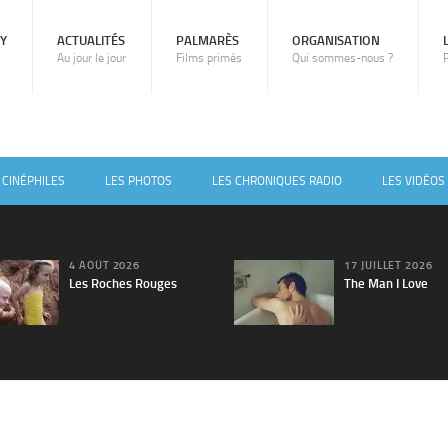
RY
ACTUALITÉS
PALMARÈS
ORGANISATION
Au jour le jour
Films primés
Qui sommes-nous ?
 CINÉPHILES
LES PHOTOS
LES CHRONIQUES RADIO
LES VIDÉOS
4 AOÛT 2026
17 JUILLET 2026
Les Roches Rouges
The Man I Love