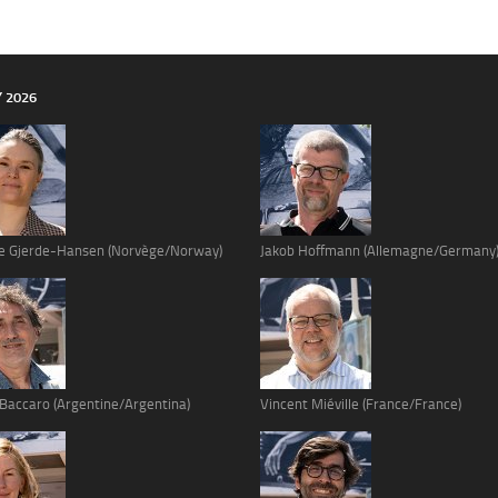
Y 2026
e Gjerde-Hansen (Norvège/Norway)
Jakob Hoffmann (Allemagne/Germany
 Baccaro (Argentine/Argentina)
Vincent Miéville (France/France)