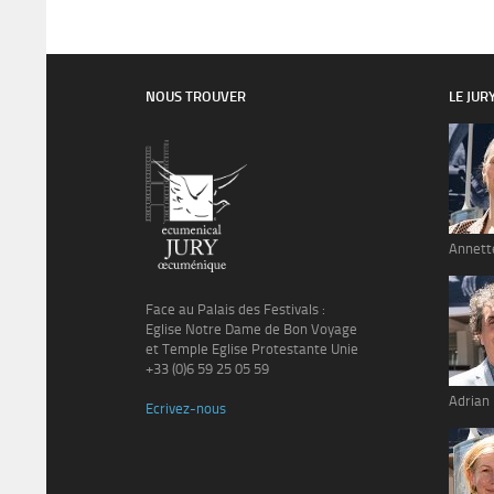
NOUS TROUVER
LE JUR
Annett
Face au Palais des Festivals :
Eglise Notre Dame de Bon Voyage
et Temple Eglise Protestante Unie
+33 (0)6 59 25 05 59
Adrian
Ecrivez-nous