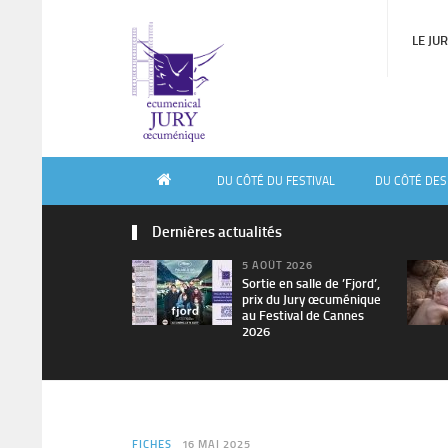
LE JU
DU CÔTÉ DU FESTIVAL
DU CÔTÉ DES
Dernières actualités
5 AOÛT 2026
Sortie en salle de ’Fjord’,
prix du Jury œcuménique
au Festival de Cannes
2026
FICHES
16 MAI 2025