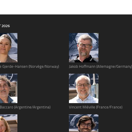
Y 2026
e Gjerde-Hansen (Norvège/Norway)
Jakob Hoffmann (Allemagne/Germany
 Baccaro (Argentine/Argentina)
Vincent Miéville (France/France)