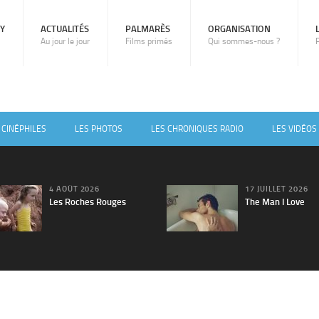
RY
ACTUALITÉS
PALMARÈS
ORGANISATION
Au jour le jour
Films primés
Qui sommes-nous ?
 CINÉPHILES
LES PHOTOS
LES CHRONIQUES RADIO
LES VIDÉOS
4 AOÛT 2026
17 JUILLET 2026
Les Roches Rouges
The Man I Love