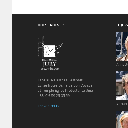
NOUS TROUVER
LE JUR
Annett
Face au Palais des Festivals :
Eglise Notre Dame de Bon Voyage
et Temple Eglise Protestante Unie
+33 (0)6 59 25 05 59
Adrian
Ecrivez-nous