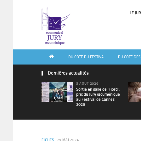
LE JU
DU CÔTÉ DU FESTIVAL
DU CÔTÉ DES
Dernières actualités
5 AOÛT 2026
Sortie en salle de ’Fjord’,
prix du Jury œcuménique
au Festival de Cannes
2026
FICHES
25 MAI 2024