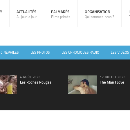
RY
ACTUALITÉS
PALMARÈS
ORGANISATION
Au jour le jour
Films primés
Qui sommes-nous ?
 CINÉPHILES
LES PHOTOS
LES CHRONIQUES RADIO
LES VIDÉOS
4 AOÛT 2026
17 JUILLET 2026
Les Roches Rouges
The Man I Love