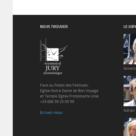
NOUS TROUVER
LE JUR
Annett
Face au Palais des Festivals :
Eglise Notre Dame de Bon Voyage
et Temple Eglise Protestante Unie
+33 (0)6 59 25 05 59
Adrian
Ecrivez-nous