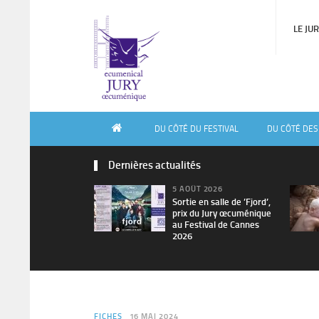
LE JU
DU CÔTÉ DU FESTIVAL
DU CÔTÉ DES
Dernières actualités
5 AOÛT 2026
Sortie en salle de ’Fjord’,
prix du Jury œcuménique
au Festival de Cannes
2026
FICHES
16 MAI 2024