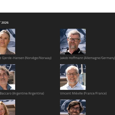
Y 2026
e Gjerde-Hansen (Norvège/Norway)
Jakob Hoffmann (Allemagne/Germany
 Baccaro (Argentine/Argentina)
Vincent Miéville (France/France)