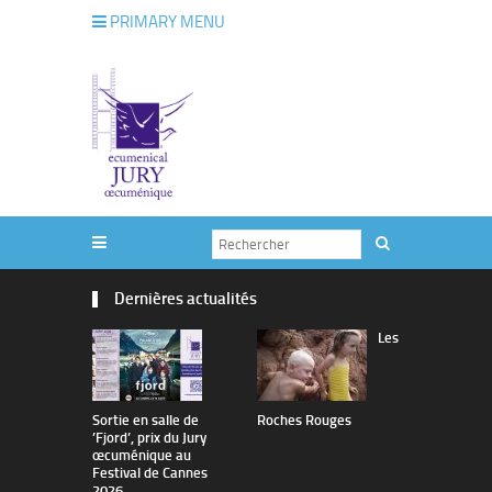
PRIMARY MENU
Dernières actualités
Les
Sortie en salle de
Roches Rouges
The Man I 
’Fjord’, prix du Jury
œcuménique au
Festival de Cannes
2026