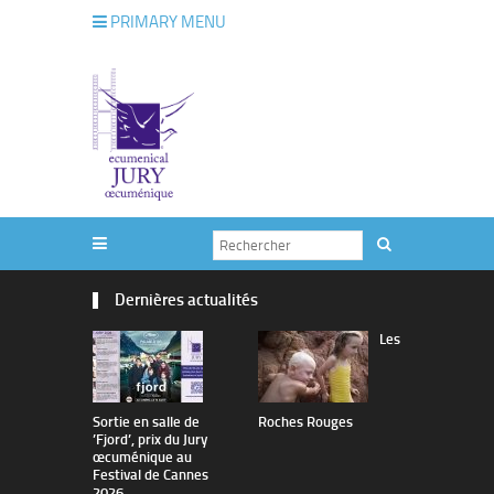
PRIMARY MENU
Dernières actualités
Les
Sortie en salle de
Roches Rouges
The Man I 
’Fjord’, prix du Jury
œcuménique au
Festival de Cannes
2026