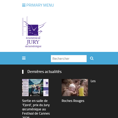
PRIMARY MENU
Dernières actualités
Les
Sortie en salle de
Roches Rouges
The Man I 
’Fjord’, prix du Jury
œcuménique au
Festival de Cannes
2026