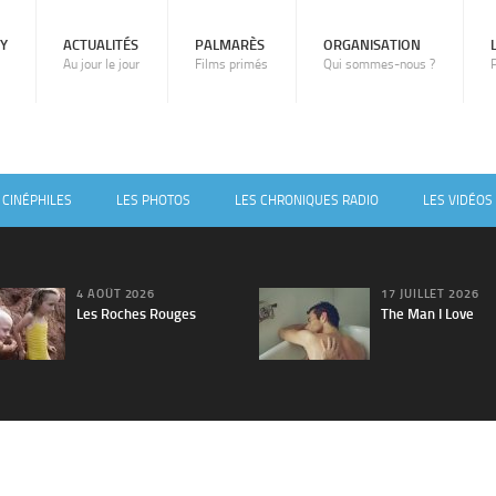
RY
ACTUALITÉS
PALMARÈS
ORGANISATION
Au jour le jour
Films primés
Qui sommes-nous ?
 CINÉPHILES
LES PHOTOS
LES CHRONIQUES RADIO
LES VIDÉOS
4 AOÛT 2026
17 JUILLET 2026
Les Roches Rouges
The Man I Love