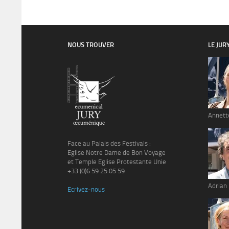
NOUS TROUVER
LE JUR
Annett
Face au Palais des Festivals :
Eglise Notre Dame de Bon Voyage
et Temple Eglise Protestante Unie
+33 (0)6 59 25 05 59
Adrian
Ecrivez-nous