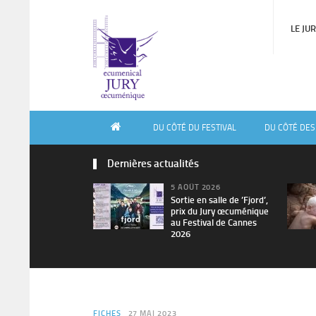
LE JU
DU CÔTÉ DU FESTIVAL
DU CÔTÉ DES
Dernières actualités
5 AOÛT 2026
Sortie en salle de ’Fjord’,
prix du Jury œcuménique
au Festival de Cannes
2026
FICHES
27 MAI 2023