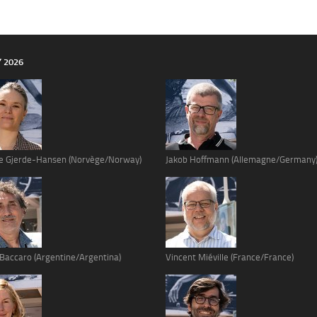
Y 2026
e Gjerde-Hansen (Norvège/Norway)
Jakob Hoffmann (Allemagne/Germany
 Baccaro (Argentine/Argentina)
Vincent Miéville (France/France)