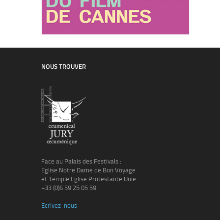
NOUS TROUVER
Face au Palais des Festivals :
Eglise Notre Dame de Bon Voyage
et Temple Eglise Protestante Unie
+33 (0)6 59 25 05 59
Ecrivez-nous