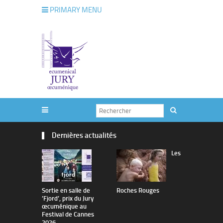
PRIMARY MENU
Dernières actualités
Les
Sortie en salle de
Roches Rouges
The Man I 
’Fjord’, prix du Jury
œcuménique au
Festival de Cannes
2026