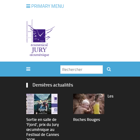
PRIMARY MENU
Dernières actualités
Les
Sortie en salle de
Roches Rouges
The Man I 
’Fjord’, prix du Jury
œcuménique au
Festival de Cannes
2026