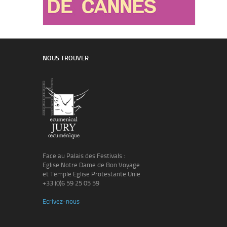
NOUS TROUVER
Face au Palais des Festivals :
Eglise Notre Dame de Bon Voyage
et Temple Eglise Protestante Unie
+33 (0)6 59 25 05 59
Ecrivez-nous