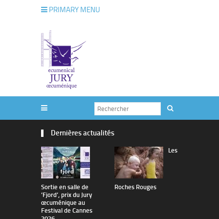
PRIMARY MENU
Dernières actualités
Les
Sortie en salle de
Roches Rouges
The Man I 
’Fjord’, prix du Jury
œcuménique au
Festival de Cannes
2026