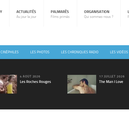
RY
ACTUALITÉS
PALMARÈS
ORGANISATION
Au jour le jour
Films primés
Qui sommes-nous ?
 CINÉPHILES
LES PHOTOS
LES CHRONIQUES RADIO
LES VIDÉOS
4 AOÛT 2026
17 JUILLET 2026
Les Roches Rouges
The Man I Love