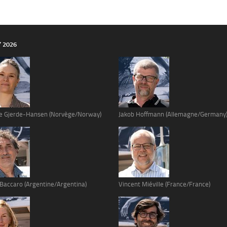
Y 2026
e Gjerde-Hansen (Norvège/Norway)
Jakob Hoffmann (Allemagne/Germany
 Baccaro (Argentine/Argentina)
Vincent Miéville (France/France)