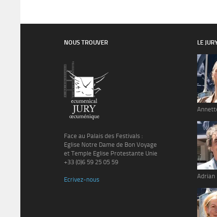
NOUS TROUVER
LE JUR
Annett
Face au Palais des Festivals :
Eglise Notre Dame de Bon Voyage
et Temple Eglise Protestante Unie
+33 (0)6 59 25 05 59
Adrian
Ecrivez-nous