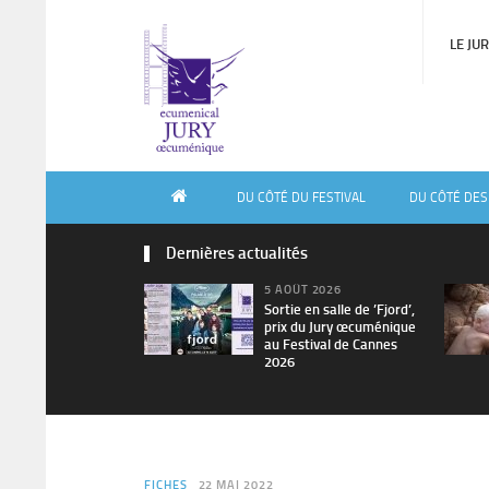
LE JU
DU CÔTÉ DU FESTIVAL
DU CÔTÉ DES
Dernières actualités
5 AOÛT 2026
Sortie en salle de ’Fjord’,
prix du Jury œcuménique
au Festival de Cannes
2026
FICHES
22 MAI 2022