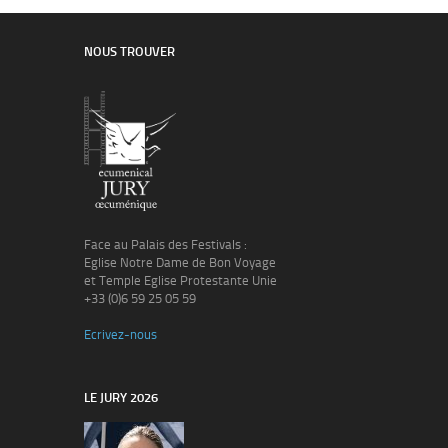
NOUS TROUVER
Face au Palais des Festivals :
Eglise Notre Dame de Bon Voyage
et Temple Eglise Protestante Unie
+33 (0)6 59 25 05 59
Ecrivez-nous
LE JURY 2026