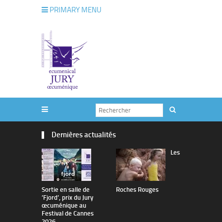
PRIMARY MENU
Dernières actualités
Les
Sortie en salle de
Roches Rouges
The Man I 
’Fjord’, prix du Jury
œcuménique au
Festival de Cannes
2026