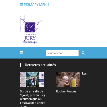
PRIMARY MENU
Dernières actualités
Les
Sortie en salle de
Roches Rouges
The Man I 
’Fjord’, prix du Jury
œcuménique au
Festival de Cannes
2026