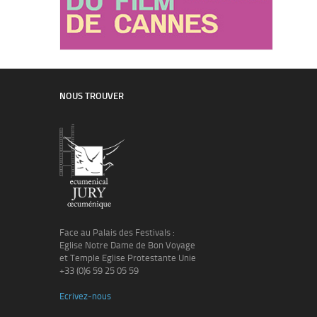
NOUS TROUVER
Face au Palais des Festivals :
Eglise Notre Dame de Bon Voyage
et Temple Eglise Protestante Unie
+33 (0)6 59 25 05 59
Ecrivez-nous