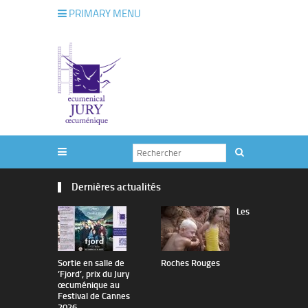
PRIMARY MENU
Dernières actualités
Les
Sortie en salle de
Roches Rouges
The Man I 
’Fjord’, prix du Jury
œcuménique au
Festival de Cannes
2026