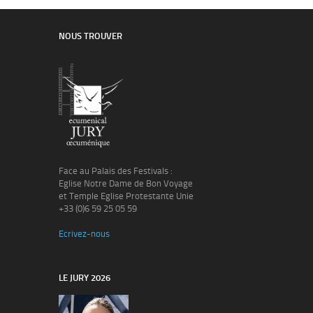
NOUS TROUVER
Face au Palais des Festivals :
Eglise Notre Dame de Bon Voyage
et Temple Eglise Protestante Unie
+33 (0)6 59 25 05 59
Ecrivez-nous
LE JURY 2026