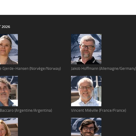
Y 2026
e Gjerde-Hansen (Norvège/Norway)
Jakob Hoffmann (Allemagne/Germany
 Baccaro (Argentine/Argentina)
Vincent Miéville (France/France)