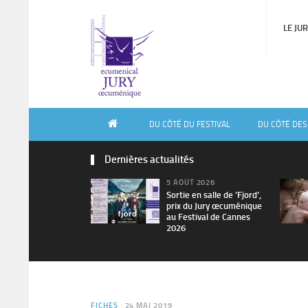
LE JU
DU CÔTÉ DU FESTIVAL
DU CÔTÉ DES
Dernières actualités
5 AOÛT 2026
Sortie en salle de ’Fjord’,
prix du Jury œcuménique
au Festival de Cannes
2026
FICHES
24 MAI 2019