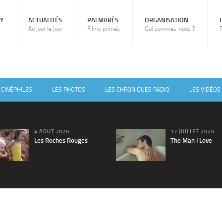
RY
ACTUALITÉS
PALMARÈS
ORGANISATION
Au jour le jour
Films primés
Qui sommes-nous ?
 CINÉPHILES
LES PHOTOS
LES CHRONIQUES RADIO
LES VIDÉOS
4 AOÛT 2026
17 JUILLET 2026
Les Roches Rouges
The Man I Love