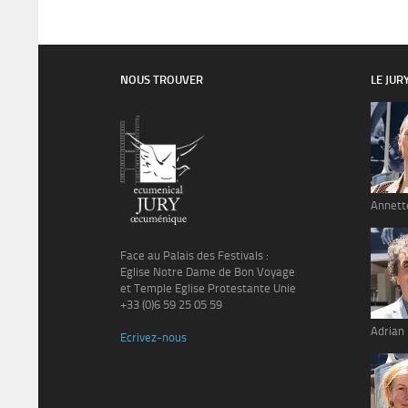
NOUS TROUVER
LE JUR
Annett
Face au Palais des Festivals :
Eglise Notre Dame de Bon Voyage
et Temple Eglise Protestante Unie
+33 (0)6 59 25 05 59
Adrian
Ecrivez-nous