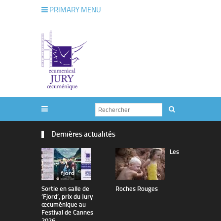
PRIMARY MENU
Dernières actualités
Les
Sortie en salle de
Roches Rouges
The Man I 
’Fjord’, prix du Jury
œcuménique au
Festival de Cannes
2026