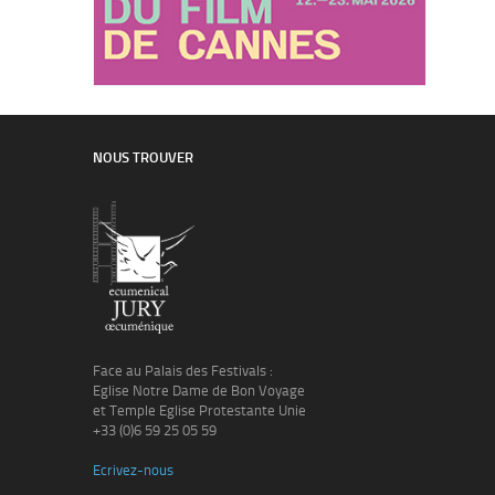
NOUS TROUVER
Face au Palais des Festivals :
Eglise Notre Dame de Bon Voyage
et Temple Eglise Protestante Unie
+33 (0)6 59 25 05 59
Ecrivez-nous