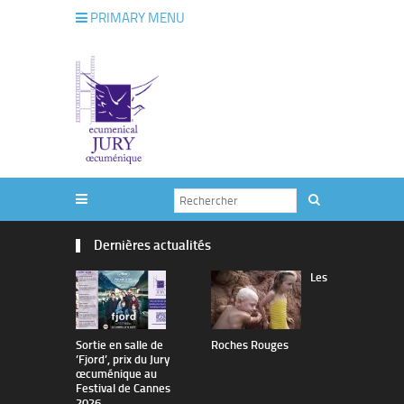
PRIMARY MENU
Dernières actualités
Les
Sortie en salle de
Roches Rouges
The Man I 
’Fjord’, prix du Jury
œcuménique au
Festival de Cannes
2026