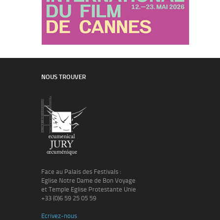
NOUS TROUVER
Face au Palais des Festivals :
Eglise Notre Dame de Bon Voyage
et Temple Eglise Protestante Unie
+33 (0)6 59 25 05 59
Ecrivez-nous