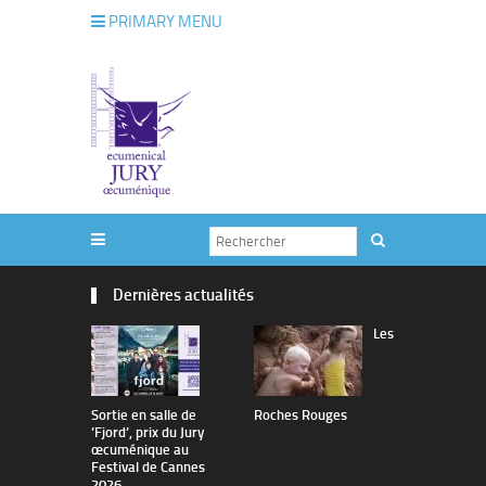
PRIMARY MENU
Dernières actualités
Les
Sortie en salle de
Roches Rouges
The Man I 
’Fjord’, prix du Jury
œcuménique au
Festival de Cannes
2026